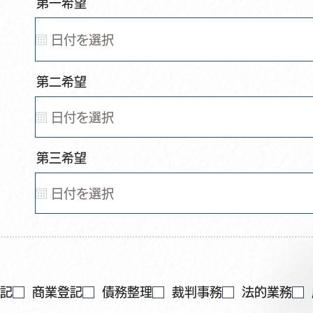
r
第一希望
*
e
q
u
i
r
e
r
第二希望
*
d
e
q
u
i
r
e
第三希望
d
記
商業登記
債務整理
裁判事務
法的業務