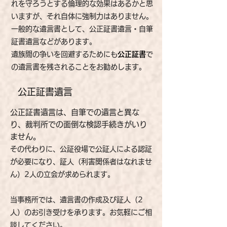
れを守ろうとする倫理的な効果はあるかと思
いますが、それ自体に強制力はありません。
一般的な遺言書として、公正証書遺言・自筆
証書遺言などがあります。
遺族間の争いを回避するためにも
公正証書
で
の遺言書を残されることをお勧めします。
​公正証書遺言
公正証書遺言は、自筆での遺言と異な
り、裁判所での面倒な検認手続きがいり
ません。
その代わりに、公証役場で公証人による認証
が必要になり、証人（利害関係者はなれませ
ん）2人の立会が求められます。
当事務所では、遺言書の作成及び証人（2
人）のお引き受けを承ります。​お気軽にご相
談してください。