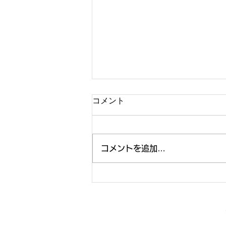
ホームページをリニューアル
コメント
しました
東京都江東区の岩川司法書士事務
所です。 このたび、当事務所の
コメントを追加…
ホームページをリニューアルさせ
ていただきました。 より見やす
く、わかりやすいものとなるよう
作成いたしました。 地域のみな
さまの身近な法律コンビニとし
て、特に相談業務には力をいれて